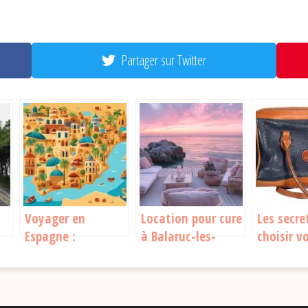
Partager sur Twitter
Voyager en
Location pour cure
Les secre
Espagne :
à Balaruc-les-
choisir v
er
découvrez nos
Bains : nos
de voyage
astuces pour un
conseils pour
parfait
séjour unique et
trouver le
riche en
logement idéal