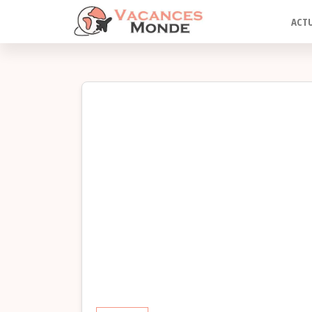
Vacances
Passer
Blog
ACTU
Voyage
ce
Monde
contenu