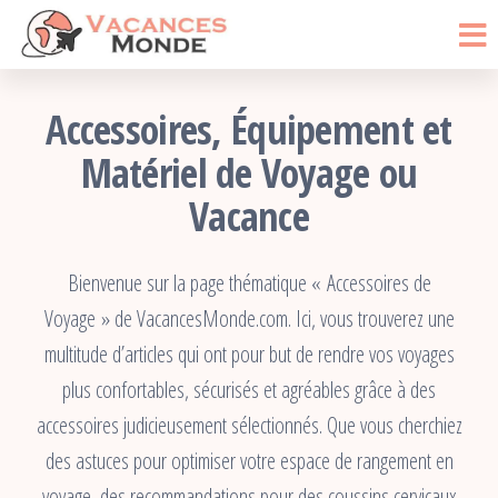
Vacances
Passer
Blog
Voyage
ce
Monde
contenu
Accessoires, Équipement et
Matériel de Voyage ou
Vacance
Bienvenue sur la page thématique « Accessoires de
Voyage » de VacancesMonde.com. Ici, vous trouverez une
multitude d’articles qui ont pour but de rendre vos voyages
plus confortables, sécurisés et agréables grâce à des
accessoires judicieusement sélectionnés. Que vous cherchiez
des astuces pour optimiser votre espace de rangement en
voyage, des recommandations pour des coussins cervicaux