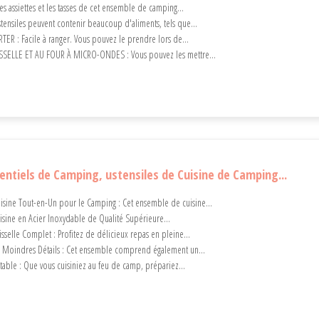
s assiettes et les tasses de cet ensemble de camping...
tensiles peuvent contenir beaucoup d'aliments, tels que...
ER : Facile à ranger. Vous pouvez le prendre lors de...
SSELLE ET AU FOUR À MICRO-ONDES : Vous pouvez les mettre...
entiels de Camping, ustensiles de Cuisine de Camping...
isine Tout-en-Un pour le Camping : Cet ensemble de cuisine...
uisine en Acier Inoxydable de Qualité Supérieure...
sselle Complet : Profitez de délicieux repas en pleine...
es Moindres Détails : Cet ensemble comprend également un...
rtable : Que vous cuisiniez au feu de camp, prépariez...