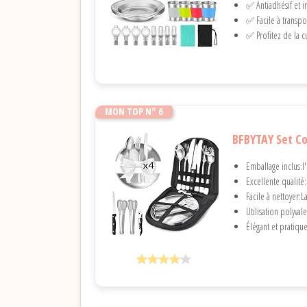
✅ Antiadhésif et i
✅ Facile à transpo
✅ Profitez de la cu
MON TOP N° 6
BFBYTAY Set Co
Emballage inclus:
Excellente qualité:
Facile à nettoyer:L
Utilisation polyval
Élégant et pratiqu