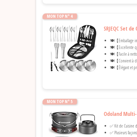
MON TOP N° 4
SRJEQC Set de 
🍽️【Emballage in
🍽️【Excellente qua
🍽️【Facile à nett
🍽️【Convient à de
🍽️【Élégant et pr
MON TOP N° 5
Odoland Multi-
✅ Kit de Cuisine d
✅ Plusieurs façons 