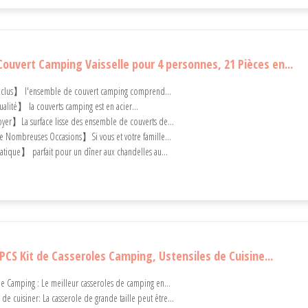
Couvert Camping Vaisselle pour 4 personnes, 21 Pièces en...
clus】 l'ensemble de couvert camping comprend...
lité】 la couverts camping est en acier...
oyer】La surface lisse des ensemble de couverts de...
 Nombreuses Occasions】Si vous et votre famille...
atique】 parfait pour un dîner aux chandelles au...
PCS Kit de Casseroles Camping, Ustensiles de Cuisine...
e Camping : Le meilleur casseroles de camping en...
de cuisiner: La casserole de grande taille peut être...