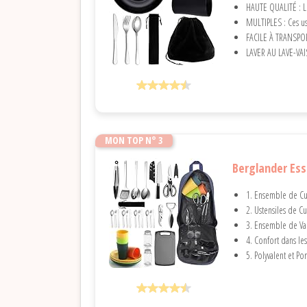
HAUTE QUALITÉ : Le
MULTIPLES : Ces us
FACILE À TRANSPORT
LAVER AU LAVE-VAI
MON TOP N° 3
Berglander Ess
1. Ensemble de Cu
2. Ustensiles de C
3. Ensemble de Vai
4. Confort dans l
5. Polyvalent et Po