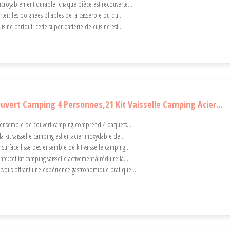
ncroyablement durable: chaque pièce est recouverte...
rter: les poignées pliables de la casserole ou du...
isine partout: cette super batterie de cuisine est...
uvert Camping 4 Personnes,21 Kit Vaisselle Camping Acier...
l'ensemble de couvert camping comprend 4 paquets...
la kit vaisselle camping est en acier inoxydable de...
a surface lisse des ensemble de kit vaisselle camping...
ente:cet kit camping vaisselle activement à réduire la...
e:vous offrant une expérience gastronomique pratique...