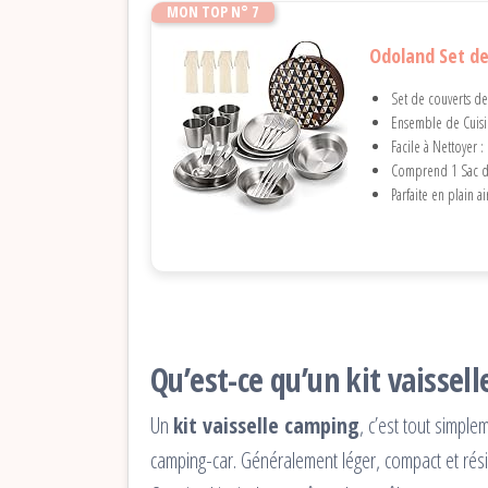
MON TOP N° 7
Odoland Set de
Set de couverts de
Ensemble de Cuisin
Facile à Nettoyer 
Comprend 1 Sac de 
Parfaite en plain a
Qu’est-ce qu’un kit vaissel
Un
kit vaisselle camping
, c’est tout simpl
camping-car. Généralement léger, compact et résist