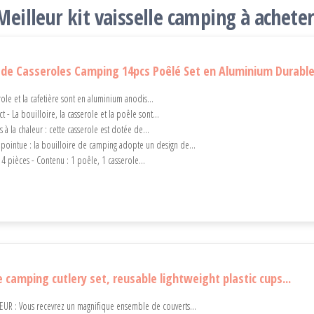
Meilleur kit vaisselle camping à achete
e Casseroles Camping 14pcs Poêlé Set en Aluminium Durable.
role et la cafetière sont en aluminium anodis...
 - La bouilloire, la casserole et la poêle sont...
s à la chaleur : cette casserole est dotée de...
pointue : la bouilloire de camping adopte un design de...
14 pièces - Contenu : 1 poêle, 1 casserole...
 camping cutlery set, reusable lightweight plastic cups...
R : Vous recevrez un magnifique ensemble de couverts...