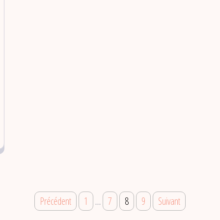
Précédent
1
…
7
8
9
Suivant