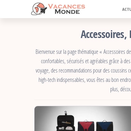
Vacances
Passer
Blog
ACTU
Voyage
ce
Monde
contenu
Accessoires,
Bienvenue sur la page thématique « Accessoires de 
confortables, sécurisés et agréables grâce à de
voyage, des recommandations pour des coussins cerv
high-tech indispensables, vous êtes au bon endroi
plus, décou