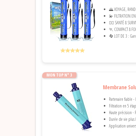
🌄 VOYAGE, RANDON
💫 FILTRATION EN 
👨‍⚕️ SANTÉ & SURV
🏃 COMPACT & FORM
🔄 LOT DE 3 : Garde
MON TOP N° 3
Membrane Soluti
Partenaire fiable - 
Filtration en 5 éta
Haute précision - Pl
Durée de vie plus 
Application univer