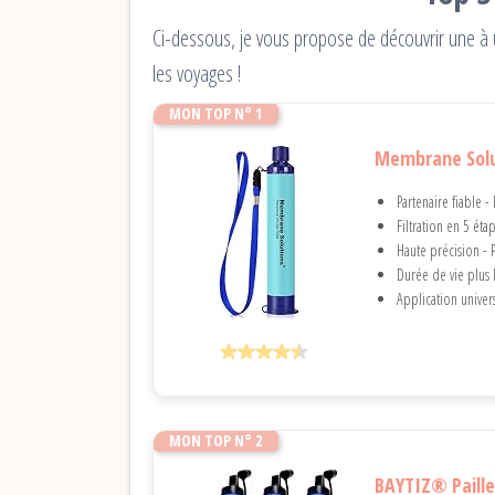
Ci-dessous, je vous propose de découvrir une à u
les voyages !
MON TOP N° 1
Membrane Soluti
Partenaire fiable - 
Filtration en 5 éta
Haute précision - Pl
Durée de vie plus 
Application univer
MON TOP N° 2
BAYTIZ® Paille 