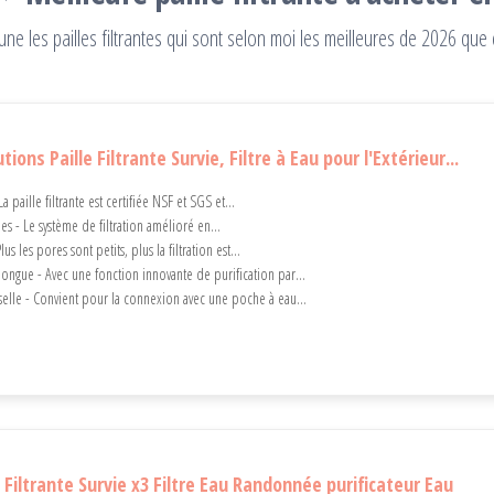
ne les pailles filtrantes qui sont selon moi les meilleures de 2026 que
ons Paille Filtrante Survie, Filtre à Eau pour l'Extérieur...
La paille filtrante est certifiée NSF et SGS et...
pes - Le système de filtration amélioré en...
us les pores sont petits, plus la filtration est...
longue - Avec une fonction innovante de purification par...
selle - Convient pour la connexion avec une poche à eau...
Filtrante Survie x3 Filtre Eau Randonnée purificateur Eau