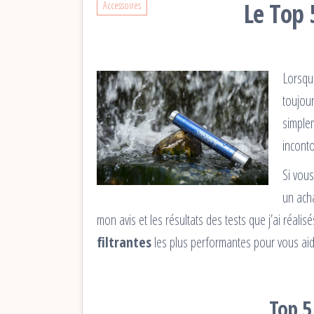
Le Top 
Accessoires
Lorsqu
toujour
simplem
inconto
Si vous
un ach
mon avis et les résultats des tests que j’ai réa
filtrantes
les plus performantes pour vous aide
Top 5