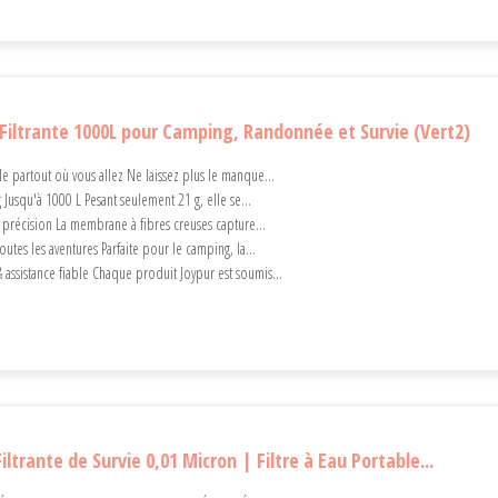
 Filtrante 1000L pour Camping, Randonnée et Survie (Vert2)
e partout où vous allez Ne laissez plus le manque...
 Jusqu'à 1000 L Pesant seulement 21 g, elle se...
e précision La membrane à fibres creuses capture...
utes les aventures Parfaite pour le camping, la...
 assistance fiable Chaque produit Joypur est soumis...
iltrante de Survie 0,01 Micron | Filtre à Eau Portable...