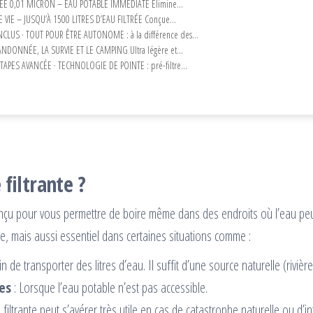
ÉE 0,01 MICRON – EAU POTABLE IMMÉDIATE Élimine...
VIE – JUSQU’À 1500 LITRES D’EAU FILTRÉE Conçue...
CLUS · TOUT POUR ÊTRE AUTONOME : à la différence des...
NDONNÉE, LA SURVIE ET LE CAMPING Ultra légère et...
TAPES AVANCÉE · TECHNOLOGIE DE POINTE : pré-filtre...
 filtrante ?
onçu pour vous permettre de boire même dans des endroits où l’eau peut
e, mais aussi essentiel dans certaines situations comme :
 de transporter des litres d’eau. Il suffit d’une source naturelle (rivière,
es
: Lorsque l’eau potable n’est pas accessible.
e filtrante peut s’avérer très utile en cas de catastrophe naturelle ou d