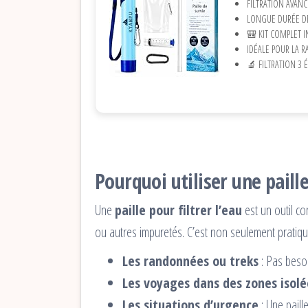
FILTRATION AVANC
LONGUE DURÉE DE 
🎒 KIT COMPLET IN
IDÉALE POUR LA RA
🔬 FILTRATION 3 É
Pourquoi utiliser une paille
Une
paille pour filtrer l’eau
est un outil c
ou autres impuretés. C’est non seulement pratiqu
Les randonnées ou treks
: Pas besoin
Les voyages dans des zones isolé
Les situations d’urgence
: Une paill