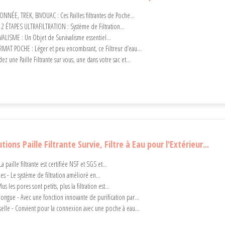
NÉE, TREK, BIVOUAC : Ces Pailles filtrantes de Poche...
2 ÉTAPES ULTRAFILTRATION : Système de Filtration...
IVALISME : Un Objet de Survivalisme essentiel...
AT POCHE : Léger et peu encombrant, ce Filtreur d’eau...
z une Paille Filtrante sur vous, une dans votre sac et...
ons Paille Filtrante Survie, Filtre à Eau pour l'Extérieur...
La paille filtrante est certifiée NSF et SGS et...
pes - Le système de filtration amélioré en...
us les pores sont petits, plus la filtration est...
longue - Avec une fonction innovante de purification par...
selle - Convient pour la connexion avec une poche à eau...