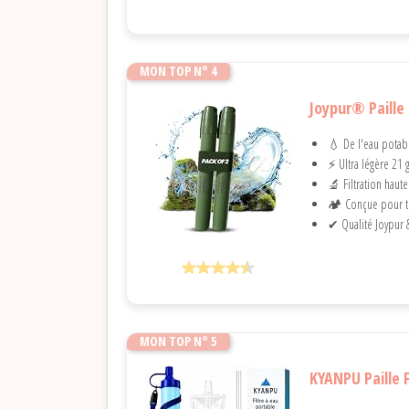
MON TOP N° 4
Joypur® Paille
💧 De l'eau potabl
⚡ Ultra légère 21 g
🔬 Filtration haut
🏕️ Conçue pour to
✔ Qualité Joypur &
MON TOP N° 5
KYANPU Paille F