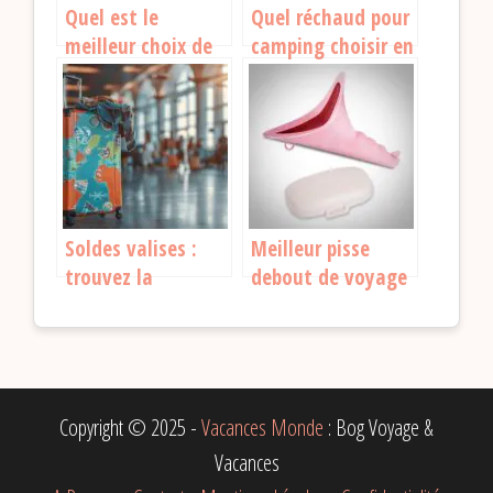
Quel est le
Quel réchaud pour
meilleur choix de
camping choisir en
batterie externe
2026 ?
pour vos voyages ?
Soldes valises :
Meilleur pisse
trouvez la
debout de voyage
meilleure affaire
: Lequel acheter en
pour votre
2026 ?
prochain voyage
Copyright © 2025 -
Vacances Monde
: Bog Voyage &
Vacances