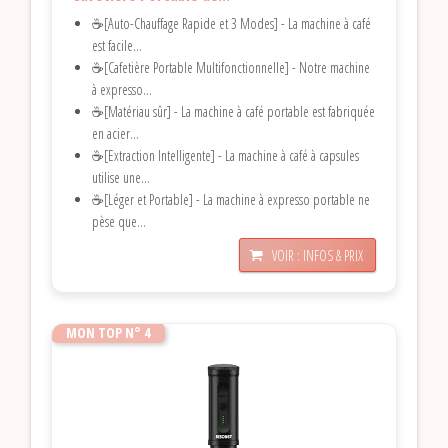
☕[Auto-Chauffage Rapide et 3 Modes] - La machine à café
est facile...
☕[Cafetière Portable Multifonctionnelle] - Notre machine
à expresso...
☕[Matériau sûr] - La machine à café portable est fabriquée
en acier...
☕[Extraction Intelligente] - La machine à café à capsules
utilise une...
☕[Léger et Portable] - La machine à expresso portable ne
pèse que...
VOIR : INFOS & PRIX
MON TOP N° 4