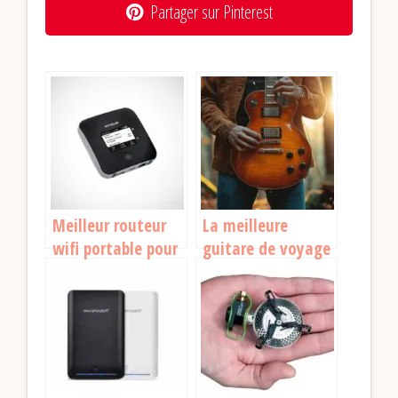
Partager sur Pinterest
Meilleur routeur
La meilleure
wifi portable pour
guitare de voyage
voyager : lequel
: comment bien
acheter en 2026 ?
choisir ?