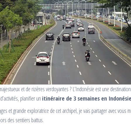
ajestueux et de rizières verdoyantes ? L’Indonésie est une destination 
d’activités, planifier un
itinéraire de 3 semaines en Indonési
s et grande exploratrice de cet archipel, je vais partager avec vous me
ors des sentiers battus.