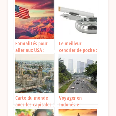
Formalités pour
Le meilleur
aller aux USA :
cendrier de poche :
guide pour bien
Guide pratique
préparer votre
pour voyageurs
voyage
responsables
Carte du monde
Voyager en
avec les capitales :
Indonésie :
un outil essentiel
Comment préparer