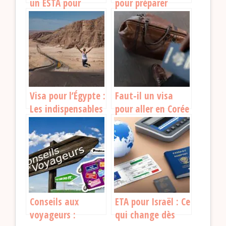
un ESTA pour
pour préparer
voyager aux USA ?
votre voyage au
Ce qu’il faut savoir
Cambodge :
!
Obtention du Visa
Visa pour l’Égypte :
Faut-il un visa
Les indispensables
pour aller en Corée
à connaître avant
du Sud ?
votre départ
Conseils aux
ETA pour Israël : Ce
voyageurs :
qui change dès