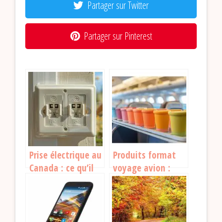
Partager sur Twitter
Partager sur Pinterest
Prise électrique au
Produits format
Canada : ce qu’il
voyage avion :
faut savoir avant
tout ce que vous
de partir
devez savoir avant
de partir