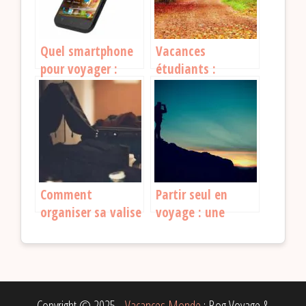
Quel smartphone
Vacances
pour voyager :
étudiants :
comment faire le
comment partir
bon choix ?
sans se ruiner ?
Comment
Partir seul en
organiser sa valise
voyage : une
pour partir en
expérience à vivre
voyage ?
au moins une fois
Copyright © 2025 -
Vacances Monde
: Bog Voyage &