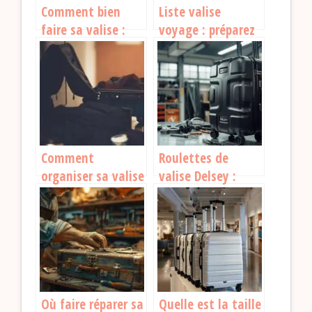
Comment bien
Liste valise
faire sa valise :
voyage : préparez
astuces et
vos vacances sans
conseils pour
stress
partir en voyage
Comment
Roulettes de
organiser sa valise
valise Delsey :
pour partir en
comment les
voyage ?
remplacer
facilement
Où faire réparer sa
Quelle est la taille