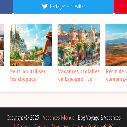
Partager sur Twitter
Peut-on utiliser
Vacances scolaires
Récit de
les chèques
en Espagne : Le
camping-
vacances en
calendrier qui
explorez 
r
Espagne ? Voici
sauve vos plans
autreme
tout ce qu’il faut
(et votre patience)
savoir
Copyright © 2025 -
Vacances Monde
: Bog Voyage & Vacances
A Propos
-
Contact
-
Mentions Légales
-
Confidentialité