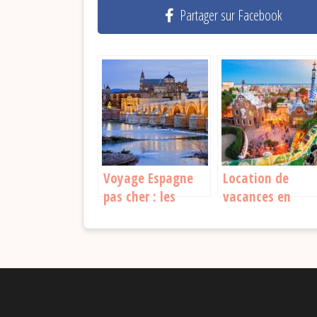
Partager sur Facebook
Voyage Espagne
Location de
pas cher : les
vacances en
astuces pour
Espagne :
profiter sans se
comment profite
ruiner
au maximum de
votre séjour