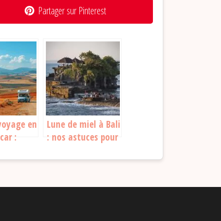
Partager sur Pinterest
 voyage en
Lune de miel à Bali
car :
: nos astuces pour
l’Espagne
un voyage de
nt
noces parfait