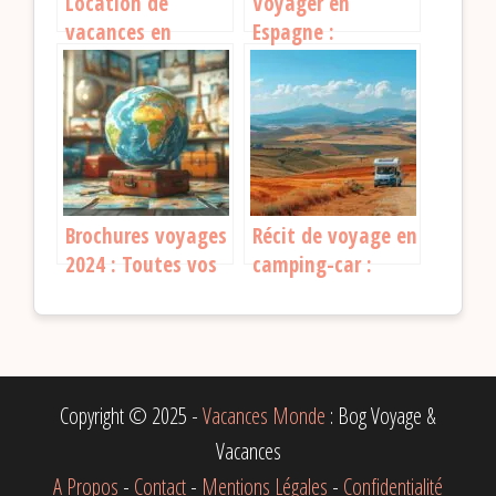
Location de
Voyager en
vacances en
Espagne :
Espagne :
découvrez nos
comment profiter
astuces pour un
au maximum de
séjour unique et
votre séjour
riche en
expériences
Brochures voyages
Récit de voyage en
2024 : Toutes vos
camping-car :
destinations à
explorez l’Espagne
portée de main
autrement
Copyright © 2025 -
Vacances Monde
: Bog Voyage &
Vacances
A Propos
-
Contact
-
Mentions Légales
-
Confidentialité