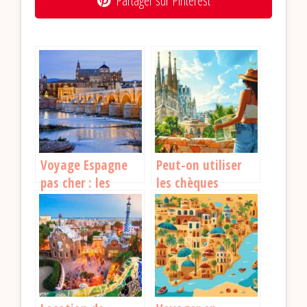
Partager sur Pinterest
Voyage Espagne
Peut-on utiliser
pas cher : les
les chèques
astuces pour
vacances en
profiter sans se
Espagne ? Voici
ruiner
tout ce qu’il faut
savoir