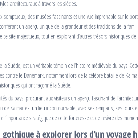
yles architecturaux à travers les siècles.
 somptueux, des musées fascinants et une vue imprenable sur le port 
conférant un aperçu unique de la grandeur et des traditions de la famil
 ce site majestueux, tout en explorant d’autres trésors historiques de la
e la Suède, est un véritable témoin de l’histoire médiévale du pays. Cett
es contre le Danemark, notamment lors de la célèbre bataille de Kalmar. À
storiques qui ont façonné la Suède.
sités du pays, procurant aux visiteurs un aperçu fascinant de l’architect
 de Kalmar est un lieu incontournable, avec ses remparts, ses tours et s
re l’importance stratégique de cette forteresse et de revivre des moment
u gothique à explorer lors d’un voyage 