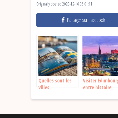
Originally posted 2025-12-16 06:01:11.
Partager sur Facebook
Quelles sont les
Visiter Édimbour
villes
entre histoire,
incontournables à
culture et lieux
découvrir en Suède
incontournables
?