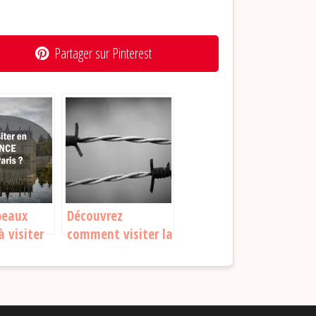
Partager sur Pinterest
beaux
Découvrez
à visiter
comment visiter la
e en
mythique prison
 Paris
d’Alcatraz