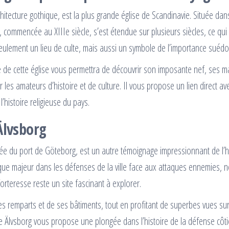
chitecture gothique, est la plus grande église de Scandinavie. Située dans
n, commencée au XIIIe siècle, s’est étendue sur plusieurs siècles, ce qui
seulement un lieu de culte, mais aussi un symbole de l’importance suédoi
te de cette église vous permettra de découvrir son imposante nef, ses
les amateurs d’histoire et de culture. Il vous propose un lien direct avec
l’histoire religieuse du pays.
 Älvsborg
trée du port de Göteborg, est un autre témoignage impressionnant de l’hist
égique majeur dans les défenses de la ville face aux attaques ennemies,
forteresse reste un site fascinant à explorer.
s remparts et de ses bâtiments, tout en profitant de superbes vues sur
e Älvsborg vous propose une plongée dans l’histoire de la défense côti