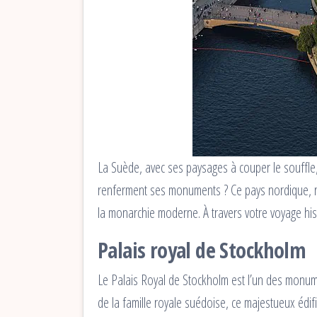
La Suède, avec ses paysages à couper le souffle,
renferment ses monuments ? Ce pays nordique, ric
la monarchie moderne. À travers votre voyage hi
Palais royal de Stockholm
Le Palais Royal de Stockholm est l’un des monume
de la famille royale suédoise, ce majestueux édific