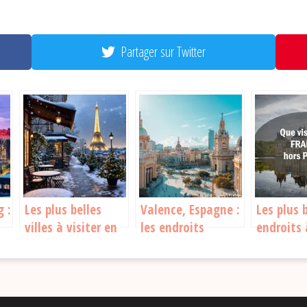
Partager sur Twitter
g :
Les plus belles
Valence, Espagne :
Les plus 
villes à visiter en
les endroits
endroits 
France cet hiver
incontournables à
en Franc
visiter
dehors de