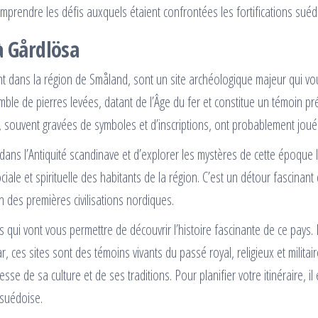
omprendre les défis auxquels étaient confrontées les fortifications sué
 à Gårdlösa
nt dans la région de Småland, sont un site archéologique majeur qui vou
le de pierres levées, datant de l’Âge du fer et constitue un témoin pr
 souvent gravées de symboles et d’inscriptions, ont probablement joué un
ans l’Antiquité scandinave et d’explorer les mystères de cette époque l
ciale et spirituelle des habitants de la région. C’est un détour fascinant
on des premières civilisations nordiques.
i vont vous permettre de découvrir l’histoire fascinante de ce pays. D
, ces sites sont des témoins vivants du passé royal, religieux et milita
e de sa culture et de ses traditions. Pour planifier votre itinéraire, il e
 suédoise.