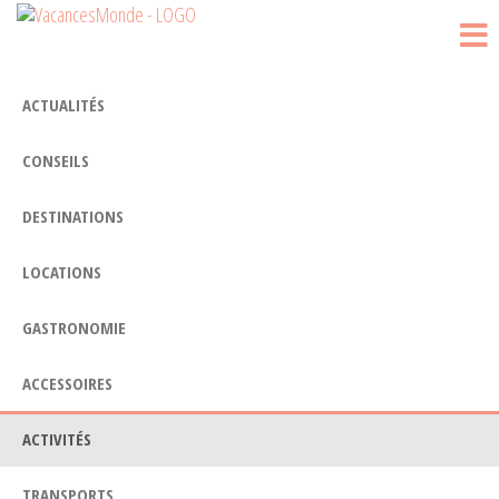
Vacances
Passer
Blog
Voyage
ce
Monde
contenu
ACTUALITÉS
CONSEILS
DESTINATIONS
LOCATIONS
GASTRONOMIE
ACCESSOIRES
ACTIVITÉS
TRANSPORTS