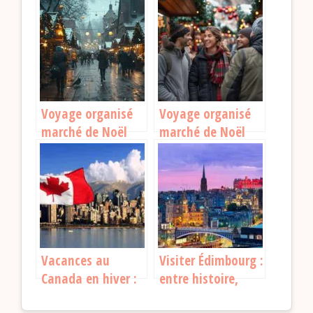
couper le souffle
en France en
dehors de Paris
Voyage organisé
Voyage organisé
marché de Noël
marché de Noël
Alsace : une
Strasbourg avec
expérience
transport : tout ce
féérique à vivre
qu’il faut savoir
Vacances au
Visiter Édimbourg :
Canada en hiver :
entre histoire,
louer un chalet
culture et lieux