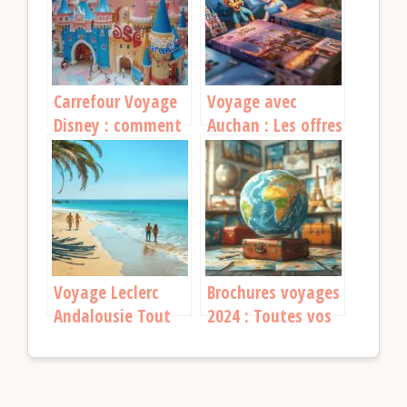
aventures
magique
Carrefour Voyage
Voyage avec
Disney : comment
Auchan : Les offres
organiser un
Disney à ne pas
séjour magique et
manquer
économique
Voyage Leclerc
Brochures voyages
Andalousie Tout
2024 : Toutes vos
Inclus : Partez à la
destinations à
découverte d’un
portée de main
paradis au bord de