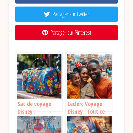
Partager sur Twitter
Partager sur Pinterest
Sac de voyage
Leclerc Voyage
Disney :
Disney : Tout ce
l’accessoire parfait
qu’il faut savoir
pour vos
pour un séjour