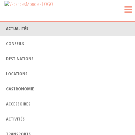
Vacances
Passer
Blog
Voyage
ce
Monde
contenu
ACTUALITÉS
CONSEILS
DESTINATIONS
LOCATIONS
GASTRONOMIE
ACCESSOIRES
ACTIVITÉS
TRANSPORTS