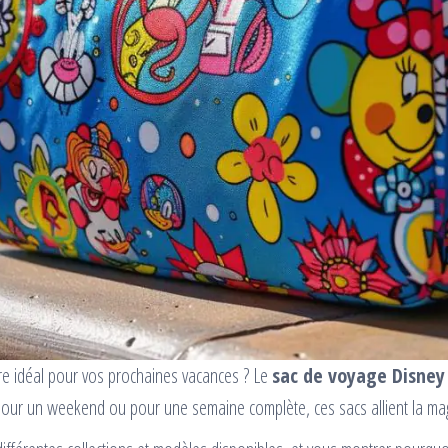
ire idéal pour vos prochaines vacances ? Le
sac de voyage Disney
pour un weekend ou pour une semaine complète, ces sacs allient la mag