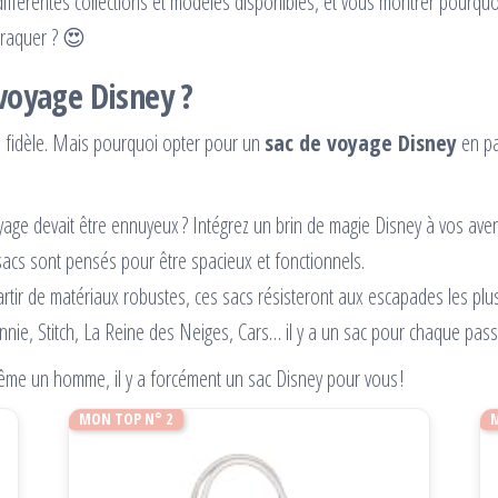
es différentes collections et modèles disponibles, et vous montrer pourq
 craquer ? 😍
 voyage Disney ?
n fidèle. Mais pourquoi opter pour un
sac de voyage Disney
en pa
oyage devait être ennuyeux ? Intégrez un brin de magie Disney à vos ave
 sacs sont pensés pour être spacieux et fonctionnels.
rtir de matériaux robustes, ces sacs résisteront aux escapades les plu
nnie, Stitch, La Reine des Neiges, Cars… il y a un sac pour chaque pass
ême un homme, il y a forcément un sac Disney pour vous !
MON TOP N° 2