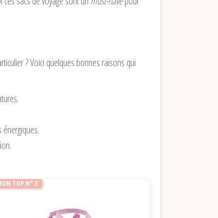
uoi ces sacs de voyage sont un
must-have
pour
rticulier ? Voici quelques bonnes raisons qui
ntures.
s énergiques.
ion.
MON TOP N° 3