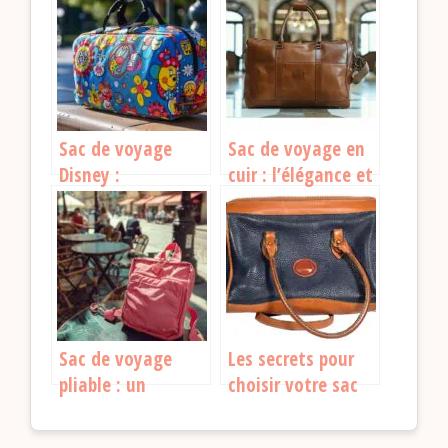
déplacements
Sac de voyage
Sac de voyage en
Disney :
cuir : l’élégance et
l’accessoire parfait
la praticité pour
pour vos
vos escapades
aventures
Sac de voyage
Les secrets pour
pliable : un
choisir votre sac
indispensable pour
de voyage en cuir
les globe-
parfait