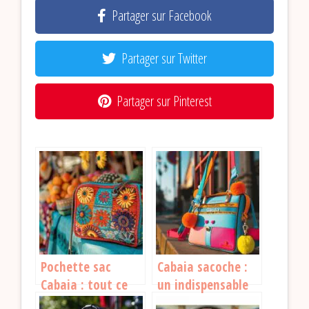
Partager sur Facebook
Partager sur Twitter
Partager sur Pinterest
Pochette sac
Cabaia sacoche :
Cabaia : tout ce
un indispensable
qu’il faut savoir
pour vos