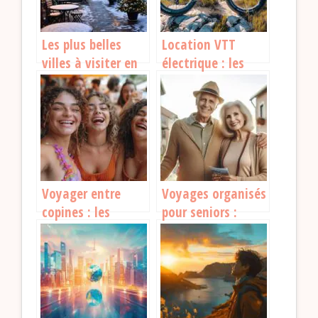
Les plus belles
Location VTT
villes à visiter en
électrique : les
France cet hiver
meilleures
destinations pour
une aventure
inoubliable
Voyager entre
Voyages organisés
copines : les
pour seniors :
secrets pour des
découvrez le
voyages
plaisir de voyager
inoubliables
autrement