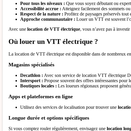
Pour tous les niveaux :
Que vous soyez débutant ou expert,
Accessibilité accrue :
Atteignez facilement des sommets ou e
Respect de la nature :
Profitez de paysages préservés tout 
Approche communautaire :
Louer un VTT est souvent l’oc
Avec une
location de VTT électrique
, vous n’avez pas à investi
Où louer un VTT électrique ?
La location de VTT électrique est disponible dans de nombreux en
Magasins spécialisés
Decathlon :
Avec son service de location VTT électrique De
Intersport :
Propose souvent des offres intéressantes pour le
Boutiques locales :
Les loueurs régionaux proposent générale
Apps et plateformes en ligne
Utilisez des services de localisation pour trouver une
locati
Longue durée et options spécifiques
Si vous comptez rouler régulièrement, envisagez une
location lo