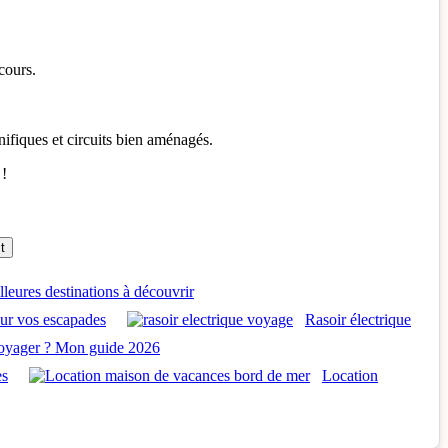
cours.
nifiques et circuits bien aménagés.
 !
t
lleures destinations à découvrir
our vos escapades
Rasoir électrique
r voyager ? Mon guide 2026
es
Location