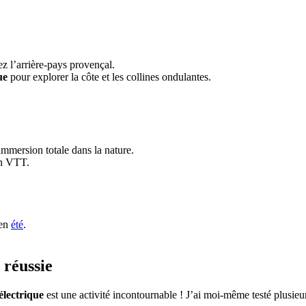
z l’arrière-pays provençal.
ue
pour explorer la côte et les collines ondulantes.
mmersion totale dans la nature.
en VTT.
 en
été
.
 réussie
électrique
est une activité incontournable ! J’ai moi-même testé plusieurs 