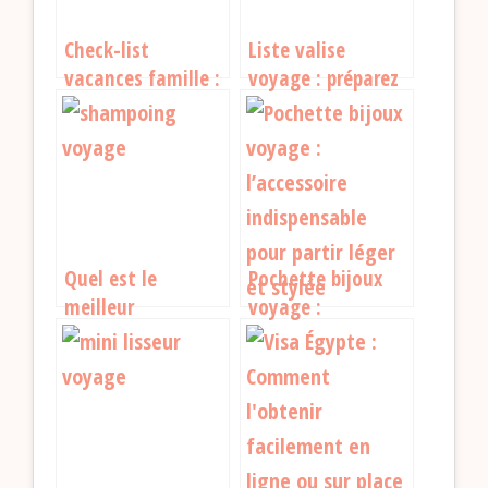
Check-list
Liste valise
vacances famille :
voyage : préparez
ne rien oublier
vos vacances sans
pour des vacances
stress
réussies
Quel est le
Pochette bijoux
meilleur
voyage :
shampoing format
l’accessoire
voyage pour partir
indispensable pour
léger ?
partir léger et
stylée