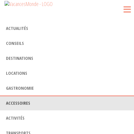
Vacances
Passer
Blog
Voyage
ce
Monde
contenu
ACTUALITÉS
CONSEILS
DESTINATIONS
LOCATIONS
GASTRONOMIE
ACCESSOIRES
ACTIVITÉS
TRANSPORTS