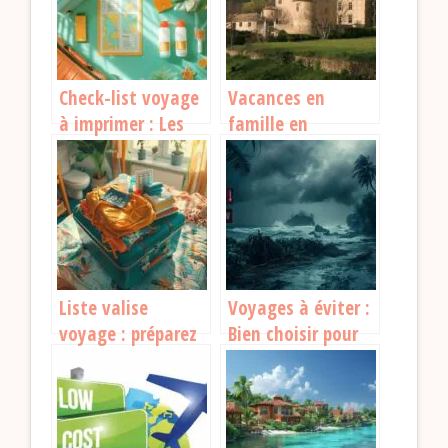
Check-list voyage
Vacances en
à imprimer : Les
famille en
indispensables
Allemagne : 5
pour partir l’esprit
raisons de choisir
léger
cette destination
Liste valise
Voyages à éviter :
voyage : préparez
Bien choisir pour
vos vacances sans
des vacances
stress
inoubliables