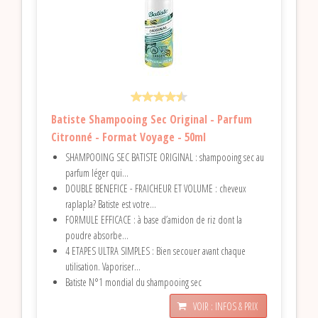
Batiste Shampooing Sec Original - Parfum
Citronné - Format Voyage - 50ml
SHAMPOOING SEC BATISTE ORIGINAL : shampooing sec au
parfum léger qui...
DOUBLE BENEFICE - FRAICHEUR ET VOLUME : cheveux
raplapla? Batiste est votre...
FORMULE EFFICACE : à base d’amidon de riz dont la
poudre absorbe...
4 ETAPES ULTRA SIMPLES : Bien secouer avant chaque
utilisation. Vaporiser...
Batiste N°1 mondial du shampooing sec
VOIR : INFOS & PRIX