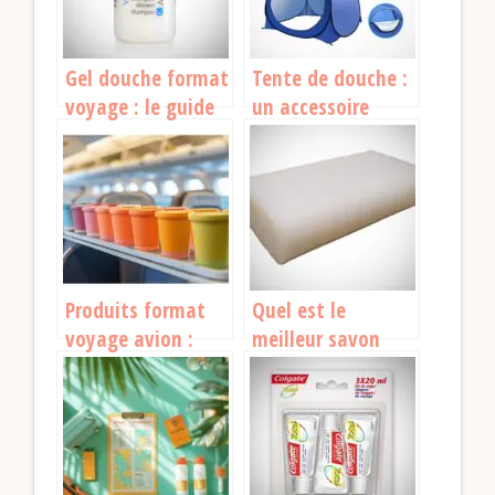
Gel douche format
Tente de douche :
voyage : le guide
un accessoire
pour bien choisir
indispensable pour
le camping en
2026
Produits format
Quel est le
voyage avion :
meilleur savon
tout ce que vous
solide pour
devez savoir avant
voyager ?
de partir