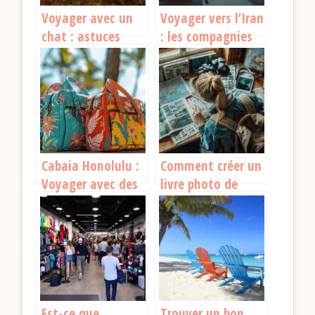
Voyager avec un
Voyager vers l’Iran
chat : astuces
: les compagnies
pratiques pour un
aériennes et
trajet réussi
conseils pratiques
Cabaia Honolulu :
Comment créer un
Voyager avec des
livre photo de
sacs stylés et
voyage mémorable
pratiques
: astuces et idées
pratiques
Est-ce que
Trouver un bon