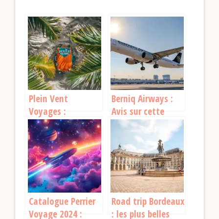
Plein Vent
Berniq Airways :
Voyages :
Avis sur cette
Pourquoi choisir
compagnie
cette agence pour
aérienne
vos prochaines
vacances ?
Catalogue Perrier
Road trip Bordeaux
Voyage 2024 :
: les plus belles