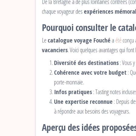
De la Bretagne à de plus lointaines contrées (co
chaque voyageur des
expériences mémora
Pourquoi consulter le cata
Le
catalogue voyage Fouché
a
été
conçu 
vacanciers
. Voici quelques avantages qui font l
Diversité des destinations
: Vous y 
Cohérence avec votre budget
: Qu
porte-monnaie.
Infos pratiques
: Tasting notes inclus
Une expertise reconnue
: Depuis de
à répondre aux besoins des voyageurs.
Aperçu des idées proposée