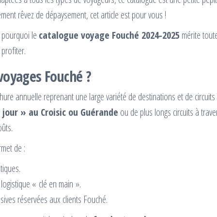
ment rêvez de dépaysement, cet article est pour vous !
r pourquoi le
catalogue voyage Fouché 2024-2025
mérite tout
profiter.
 voyages Fouché ?
ure annuelle reprenant une large variété de destinations et de circuit
 jour » au Croisic ou Guérande
ou de plus longs circuits à trav
oûts.
ermet de :
tiques.
ogistique « clé en main ».
usives réservées aux clients Fouché.