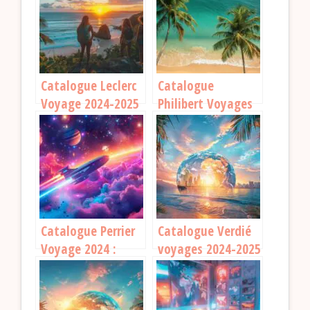
Catalogue Leclerc
Catalogue
Voyage 2024-2025
Philibert Voyages
: Trouvez vos
2024-2025 : Les
prochaines
trésors de l’été à
vacances
ne pas manquer
Catalogue Perrier
Catalogue Verdié
Voyage 2024 :
voyages 2024-2025
Découvrez Ce Que
: des destinations
Vous Réserve Cette
inspirantes pour
Année !
tes vacances