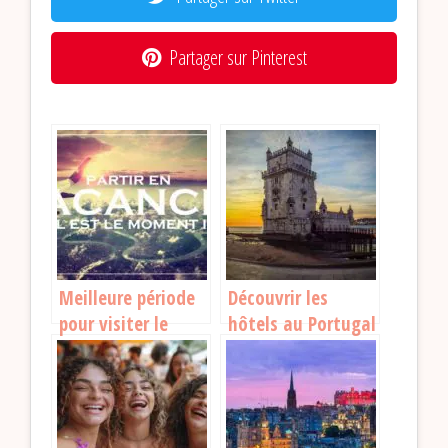
Partager sur Pinterest
Meilleure période
Découvrir les
pour visiter le
hôtels au Portugal
Mexique : quand
: un voyage entre
partir ?
luxe, charme et
détente