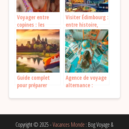
Voyager entre
Visiter Édimbourg :
copines : les
entre histoire,
secrets pour des
culture et lieux
voyages
incontournables
inoubliables
Guide complet
Agence de voyage
pour préparer
alternance :
votre voyage au
comment trouver
Cambodge :
le bon contrat et
Obtention du Visa
vous lancer ?
Copyright © 2025 -
Vacances Monde
: Bog Voyage &