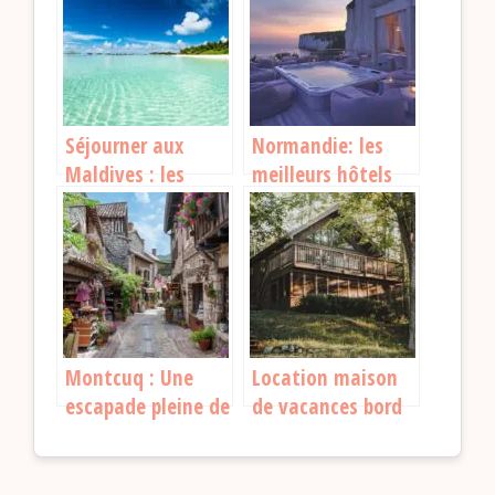
montagnes
Séjourner aux
Normandie: les
Maldives : les
meilleurs hôtels
meilleurs hôtels
spa pour se
sur pilotis pour
détendre
des vacances
inoubliables
Montcuq : Une
Location maison
escapade pleine de
de vacances bord
charme à
de mer : les
découvrir
meilleures
destinations pour