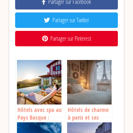
Partager sur Facebook
Partager sur Twitter
Partager sur Pinterest
Hôtels avec spa au
Hôtels de charme
Pays Basque :
à paris et ses
détente et luxe
environs : où poser
entre océan et
ses valises ?