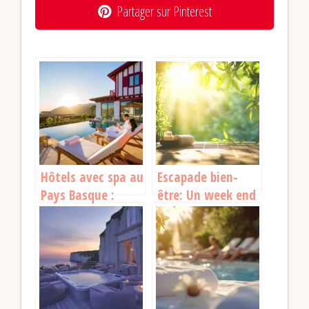
Partager sur Pinterest
Hôtels avec spa au
Escapade bien-
Pays Basque :
être: Un week end
détente et luxe
spa en Normandie
entre océan et
montagnes