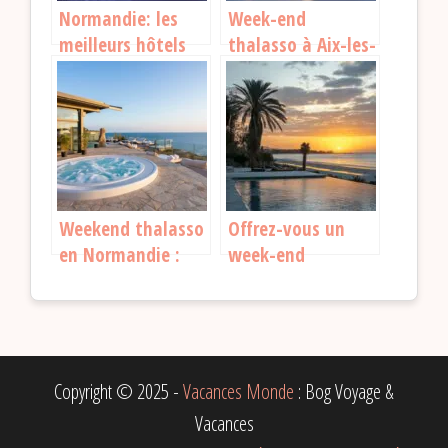
Normandie: les
Week-end
meilleurs hôtels
thalasso à Aix-les-
spa pour se
Bains : offres tout
détendre
compris à prix
canon, foncez !
Weekend thalasso
Offrez-vous un
en Normandie :
week-end
détente et bien-
thalasso en
être au bord de la
Occitanie : relax et
mer
love garantis !
Copyright © 2025 -
Vacances Monde
: Bog Voyage &
Vacances