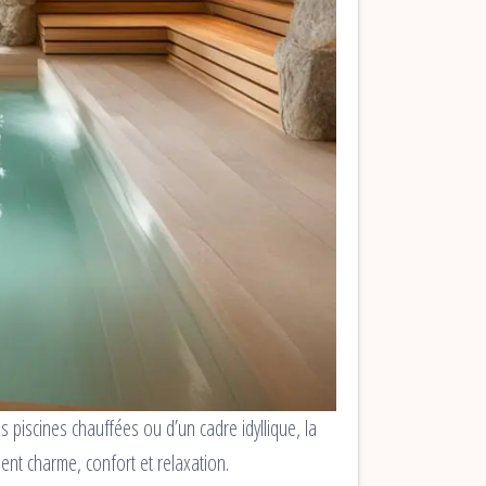
piscines chauffées ou d’un cadre idyllique, la
ent charme, confort et relaxation.