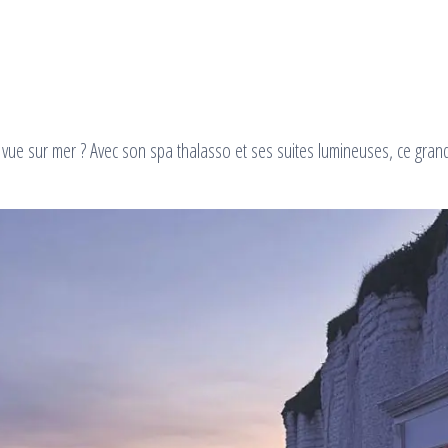
vue sur mer ? Avec son spa thalasso et ses suites lumineuses, ce gran