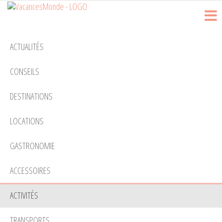
Vacances
Passer
Blog
Voyage
ce
Monde
contenu
ACTUALITÉS
CONSEILS
DESTINATIONS
LOCATIONS
GASTRONOMIE
ACCESSOIRES
ACTIVITÉS
TRANSPORTS