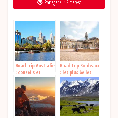
Partager sur Pinterest
Road trip Australie
Road trip Bordeaux
: conseils et
: les plus belles
itinéraires pour un
escapades à partir
voyage inoubliable
de la capitale du
vin