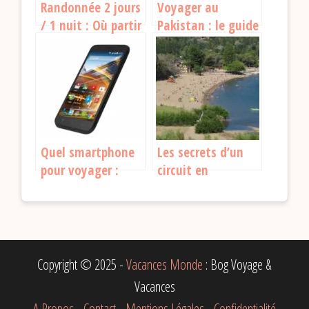
Randonnée 2 jours
Voyager au
/ 1 nuit : Où partir
Pakistan : le guide
pour une aventure
ultime pour une
inoubliable ?
aventure
inoubliable !
Quel smartphone
Les secrets d’un
pour voyager :
circuit en
comment faire le
Argentine
bon choix ?
inoubliable
Copyright © 2025 -
Vacances Monde
: Bog Voyage &
Vacances
A Propos
-
Contact
-
Mentions Légales
-
Confidentialité