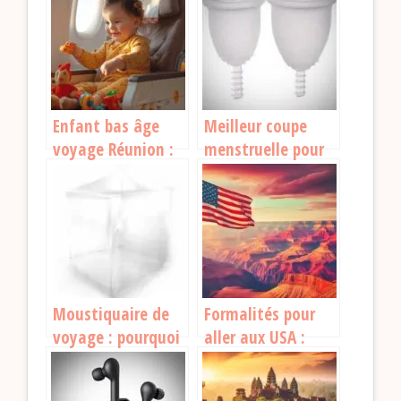
Enfant bas âge
Meilleur coupe
voyage Réunion :
menstruelle pour
ce qu’il faut savoir
voyager : le guide
indispensable
Moustiquaire de
Formalités pour
voyage : pourquoi
aller aux USA :
et comment bien
guide pour bien
la choisir ?
préparer votre