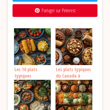
Partager sur Pinterest
Les 10 plats
Les plats typiques
typiques
du Canada à
colombiens à
découvrir
découvrir
absolument
absolument