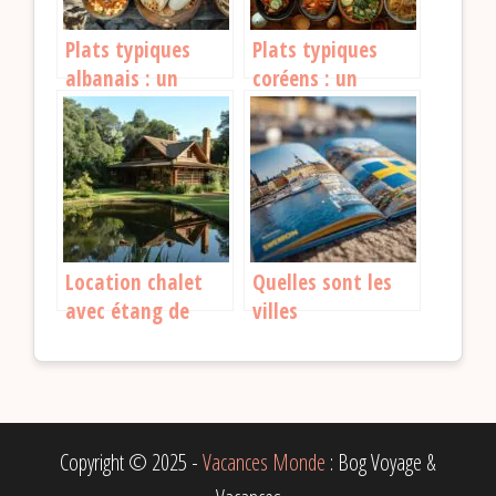
Plats typiques
Plats typiques
albanais : un
coréens : un
voyage gustatif
voyage culinaire à
incontournable
travers la Corée du
Sud
Location chalet
Quelles sont les
avec étang de
villes
pêche privé : les
incontournables à
meilleures
découvrir en Suède
destinations à
?
découvrir
Copyright © 2025 -
Vacances Monde
: Bog Voyage &