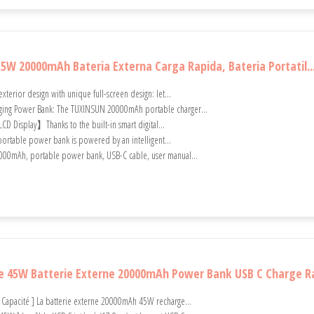
5W 20000mAh Bateria Externa Carga Rapida, Bateria Portatil..
xterior design with unique full-screen design: let...
ging Power Bank: The TUXINSUN 20000mAh portable charger...
D Display】Thanks to the built-in smart digital...
e portable power bank is powered by an intelligent...
000mAh, portable power bank, USB-C cable, user manual...
 45W Batterie Externe 20000mAh Power Bank USB C Charge R
Capacité ] La batterie externe 20000mAh 45W recharge...