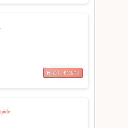
.
VOIR : INFOS & PRIX
apide