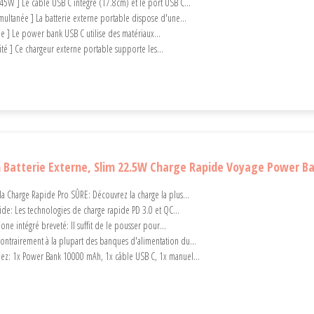
45W ] Le câble USB C intégré (17.8cm) et le port USB C...
multanée ] La batterie externe portable dispose d'une...
le ] Le power bank USB C utilise des matériaux...
ité ] Ce chargeur externe portable supporte les...
Batterie Externe, Slim 22.5W Charge Rapide Voyage Power B
 Charge Rapide Pro SÛRE: Découvrez la charge la plus...
ide: Les technologies de charge rapide PD 3.0 et QC...
ne intégré breveté: Il suffit de le pousser pour...
Contrairement à la plupart des banques d'alimentation du...
ez: 1x Power Bank 10000 mAh, 1x câble USB C, 1x manuel...