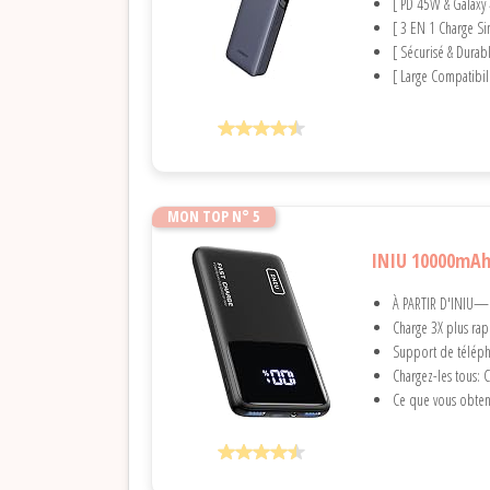
[ PD 45W & Galaxy 
[ 3 EN 1 Charge Si
[ Sécurisé & Durab
[ Large Compatibil
MON TOP N° 5
INIU 10000mAh 
À PARTIR D'INIU—la
Charge 3X plus rap
Support de télépho
Chargez-les tous: 
Ce que vous obten