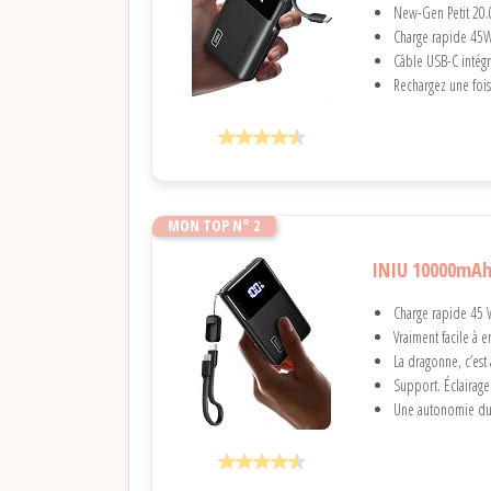
New-Gen Petit 20.0
Charge rapide 45W 
Câble USB-C intégr
Rechargez une fois
MON TOP N° 2
INIU 10000mAh
Charge rapide 45 W
Vraiment facile à e
La dragonne, c’est 
Support. Éclairage.
Une autonomie dur