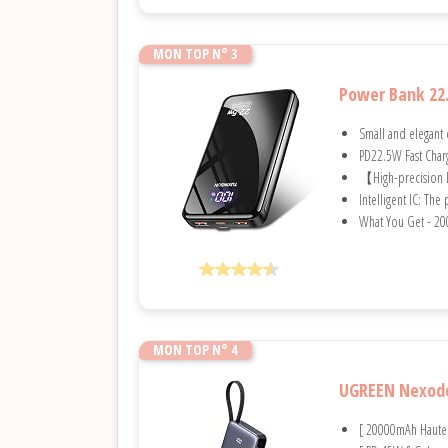
MON TOP N° 3
Power Bank 22.
Small and elegant e
PD22.5W Fast Char
【High-precision LC
Intelligent IC: Th
What You Get - 20
MON TOP N° 4
UGREEN Nexode
[ 20000mAh Haute 