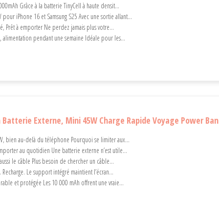
00mAh Grâce à la batterie TinyCell à haute densit...
pour iPhone 16 et Samsung S25 Avec une sortie allant...
é, Prêt à emporter Ne perdez jamais plus votre...
, alimentation pendant une semaine Idéale pour les...
 Batterie Externe, Mini 45W Charge Rapide Voyage Power Ba
, bien au-delà du téléphone Pourquoi se limiter aux...
mporter au quotidien Une batterie externe n’est utile...
aussi le câble Plus besoin de chercher un câble...
 Recharge. Le support intégré maintient l’écran...
able et protégée Les 10 000 mAh offrent une vraie...