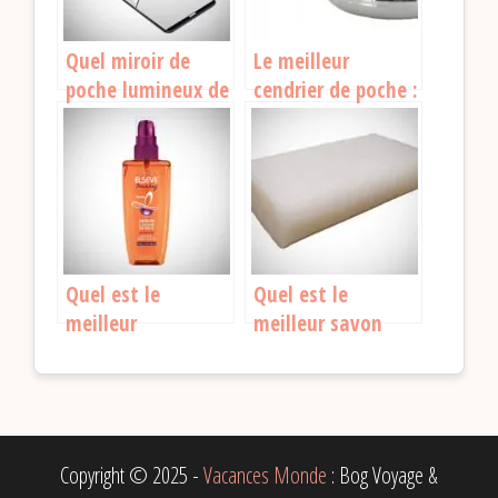
Quel miroir de
Le meilleur
poche lumineux de
cendrier de poche :
voyage est le
Guide pratique
meilleur en 2026 ?
pour voyageurs
responsables
Quel est le
Quel est le
meilleur
meilleur savon
shampoing format
solide pour
voyage pour partir
voyager ?
léger ?
Copyright © 2025 -
Vacances Monde
: Bog Voyage &