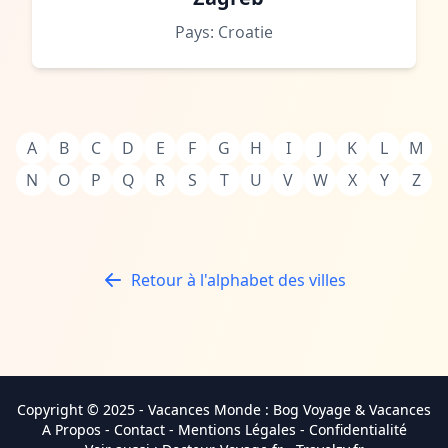
Pays: Croatie
A
B
C
D
E
F
G
H
I
J
K
L
M
N
O
P
Q
R
S
T
U
V
W
X
Y
Z
Retour à l'alphabet des villes
Copyright © 2025 -
Vacances Monde
: Bog Voyage & Vacances
A Propos
-
Contact
-
Mentions Légales
-
Confidentialité