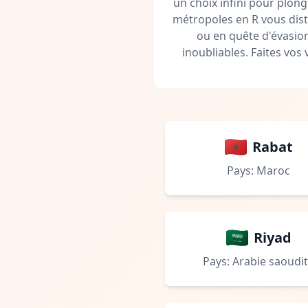
un choix infini pour plon
métropoles en R vous distr
ou en quête d'évasion
inoubliables. Faites vos
Rabat
Pays: Maroc
Riyad
Pays: Arabie saoudi