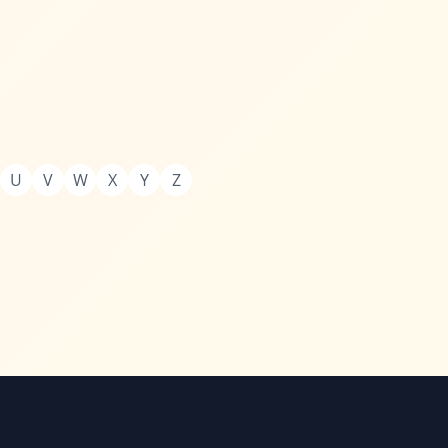
U
V
W
X
Y
Z