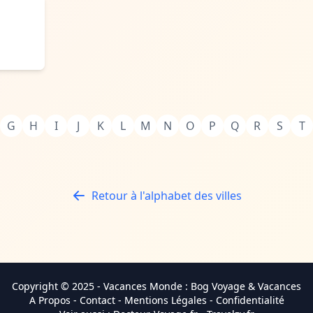
G
H
I
J
K
L
M
N
O
P
Q
R
S
T
Retour à l'alphabet des villes
Copyright © 2025 -
Vacances Monde
: Bog Voyage & Vacances
A Propos
-
Contact
-
Mentions Légales
-
Confidentialité