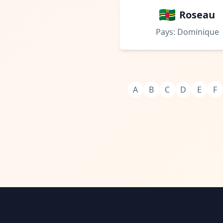
Roseau
Pays: Dominique
A
B
C
D
E
F