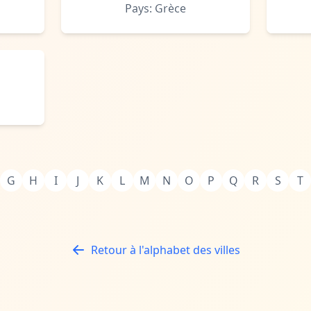
Pays: Grèce
G
H
I
J
K
L
M
N
O
P
Q
R
S
T
Retour à l'alphabet des villes