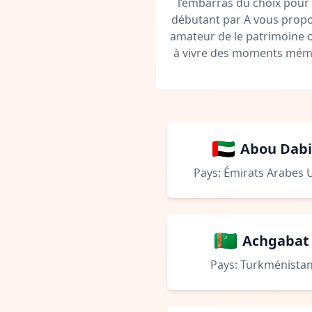
l’embarras du choix pour 
débutant par A vous propos
amateur de le patrimoine 
à vivre des moments mémor
Abou Dabi
Pays: Émirats Arabes 
Achgabat
Pays: Turkménista