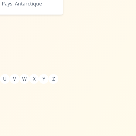
Pays: Antarctique
U
V
W
X
Y
Z