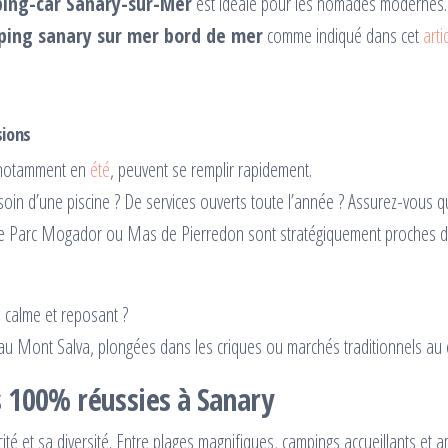
ping-car Sanary-sur-Mer
est idéale pour les nomades modernes.
ing sanary sur mer bord de mer
comme indiqué dans cet
art
sions
 notamment en
été
, peuvent se remplir rapidement.
oin d’une piscine ? De services ouverts toute l’année ? Assurez-vous q
 Parc Mogador ou Mas de Pierredon sont stratégiquement proches de
u calme et reposant ?
 Mont Salva, plongées dans les criques ou marchés traditionnels au ce
s 100% réussies à Sanary
é et sa diversité. Entre plages magnifiques, campings accueillants et a