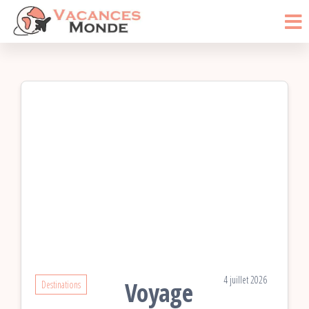
Vacances
Passer
Blog
Voyage
ce
Monde
contenu
4 juillet 2026
Voyage
Destinations