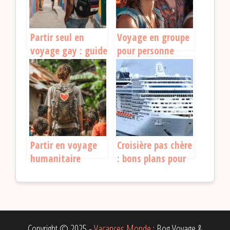
Partir seul en
Voyage en groupe
voyage gay : guide
pour personne
et conseils
seule : une
aventure faite
pour vous !
Partir en voyage
Croisière pas chère
humanitaire
: bons plans pour
gratuit : tout ce
partir sans vous
que vous devez
ruiner
savoir
Copyright © 2025 -
Vacances Monde
: Bog Voyage &