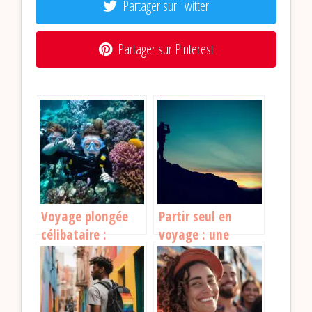
Partager sur Twitter
Partager sur Pinterest
Voyage plongée
Partir seul en
célibataire :
voyage : une
Plongez seul,
expérience à vivre
remontez avec une
au moins une fois
tribu