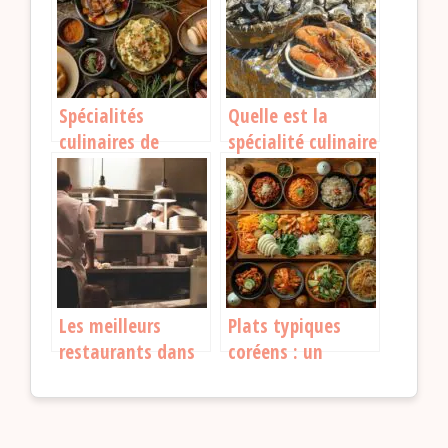
incontournables
déguster
Spécialités
Quelle est la
culinaires de
spécialité culinaire
Reims : Découvrez
de La Rochelle ?
les saveurs
incontournables
de la région
Les meilleurs
Plats typiques
restaurants dans
coréens : un
l’Orne pour une
voyage culinaire à
expérience
travers la Corée du
culinaire
Sud