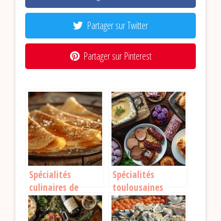
Partager sur Twitter
Partager sur Pinterest
Spécialités
Spécialités
culinaires de
toulousaines
Nantes :
culinaires : les
découvrez les
incontournables à