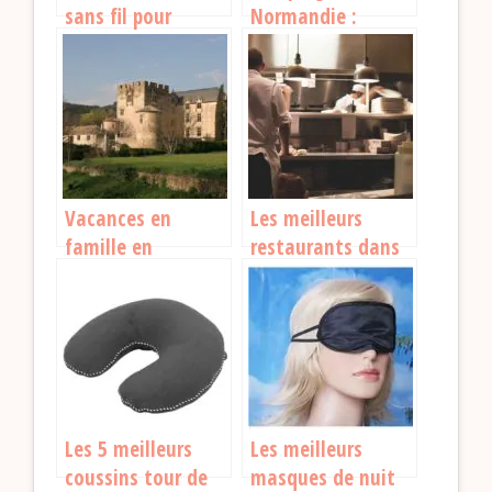
sans fil pour
Normandie :
voyager en 2026 :
comment faire le
notre guide pour
bon choix
bien choisir
Vacances en
Les meilleurs
famille en
restaurants dans
Allemagne : 5
l’Orne pour une
raisons de choisir
expérience
cette destination
culinaire
inoubliable
Les 5 meilleurs
Les meilleurs
coussins tour de
masques de nuit