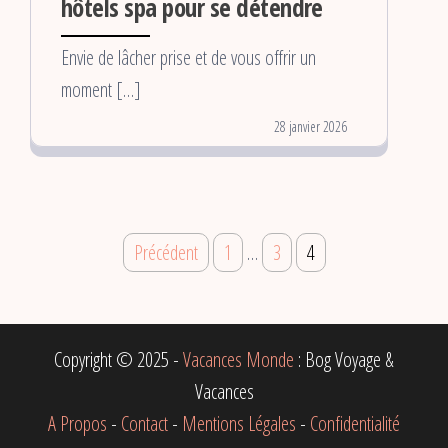
hôtels spa pour se détendre
Envie de lâcher prise et de vous offrir un
moment […]
28 janvier 2026
Pagination
Précédent
1
…
3
4
des
publications
Copyright © 2025 -
Vacances Monde
: Bog Voyage &
Vacances
A Propos
-
Contact
-
Mentions Légales
-
Confidentialité