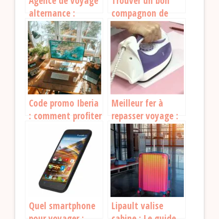
Agence de voyage
Trouver un bon
alternance :
compagnon de
comment trouver
voyage : conseils
le bon contrat et
et astuces
vous lancer ?
Code promo Iberia
Meilleur fer à
: comment profiter
repasser voyage :
des meilleures
mes conseils pour
offres pour vos
faire le bon choix
voyages
Quel smartphone
Lipault valise
pour voyager :
cabine : Le guide