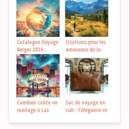
meilleures
options de luxe
escapades
pour vos
escapades
Catalogue Voyage
Citations pour les
Berger 2024 :
amoureux de la
Découvrez les
randonnée :
Meilleures Offres
Inspiration et
pour vos Vacances
humour pour vos
escapades
Combien coûte un
Sac de voyage en
mariage à Las
cuir : l’élégance et
Vegas ? Toutes les
la praticité pour
réponses ici !
vos escapades