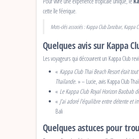
Pour vivre une expérience tropicale unique, le
Ka
cette île féerique.
Mots-clés associés : Kappa Club Zanzibar, Kappa C
Quelques avis sur Kappa Cl
Les voyageurs qui découvrent un Kappa Club revie
«
Kappa Club Thai Beach Resort était tout
Thaïlande.
» – Lucie, avis Kappa Club Tha
«
Le Kappa Club Royal Horizon Baobab dépa
«
J’ai adoré l’équilibre entre détente et 
Bali
Quelques astuces pour trou