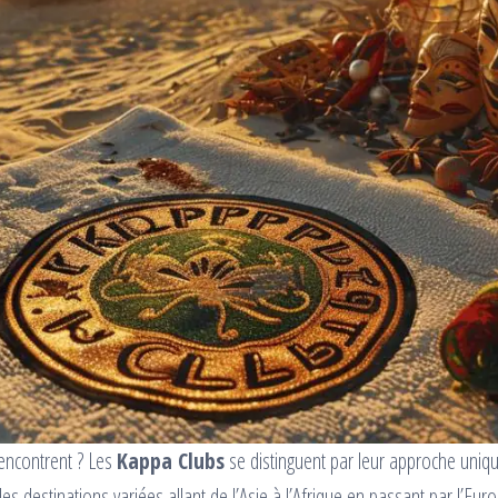
rencontrent ? Les
Kappa Clubs
se distinguent par leur approche unique
 destinations variées allant de l’Asie à l’Afrique en passant par l’Europe