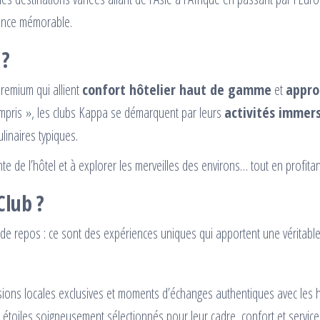
ience mémorable.
 ?
remium qui allient
confort hôtelier haut de gamme
et
appro
mpris », les clubs Kappa se démarquent par leurs
activités immer
linaires typiques.
einte de l’hôtel et à explorer les merveilles des environs… tout en profi
Club ?
de repos : ce sont des expériences uniques qui apportent une véritable
sions locales exclusives et moments d’échanges authentiques avec les h
toiles soigneusement sélectionnés pour leur cadre, confort et service