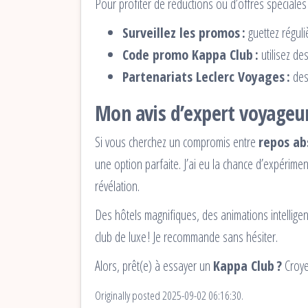
Pour profiter de réductions ou d’offres spéciales
Surveillez les promos :
guettez réguli
Code promo Kappa Club :
utilisez d
Partenariats Leclerc Voyages :
des
Mon avis d’expert voyageu
Si vous cherchez un compromis entre
repos ab
une option parfaite. J’ai eu la chance d’expérimen
révélation.
Des hôtels magnifiques, des animations intelligent
club de luxe ! Je recommande sans hésiter.
Alors, prêt(e) à essayer un
Kappa Club ?
Croye
Originally posted 2025-09-02 06:16:30.