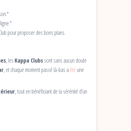
son.*
ligne.*
lub pour proposer des bons plans.
ues
, les
Kappa Clubs
sont sans aucun doute
ar
, et chaque moment passé là-bas a
été
une
térieur
, tout en bénéficiant de la sérénité d’un