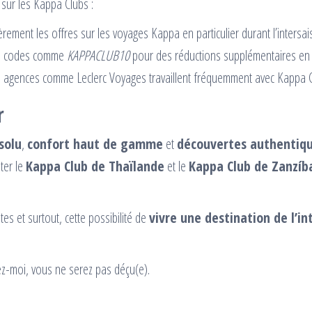
 sur les Kappa Clubs :
èrement les offres sur les voyages Kappa en particulier durant l’intersai
es codes comme
KAPPACLUB10
pour des réductions supplémentaires en 
 agences comme Leclerc Voyages travaillent fréquemment avec Kappa C
r
solu
,
confort haut de gamme
et
découvertes authentiq
ter le
Kappa Club de Thaïlande
et le
Kappa Club de Zanzíb
es et surtout, cette possibilité de
vivre une destination de l’in
z-moi, vous ne serez pas déçu(e).